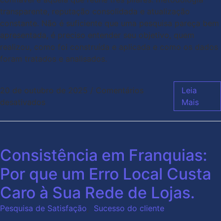
transparente, reputação consolidada e atualização
constante. Não é suficiente que uma pesquisa pareça bem
apresentada, é preciso entender seu objetivo, quem
realizou, como foi construída e aplicada e como os dados
foram tratados e analisados.
20 de outubro de 2025
/
Comentários
Leia
desativados
Mais
Consistência em Franquias:
Por que um Erro Local Custa
Caro à Sua Rede de Lojas.
Pesquisa de Satisfação
,
Sucesso do cliente