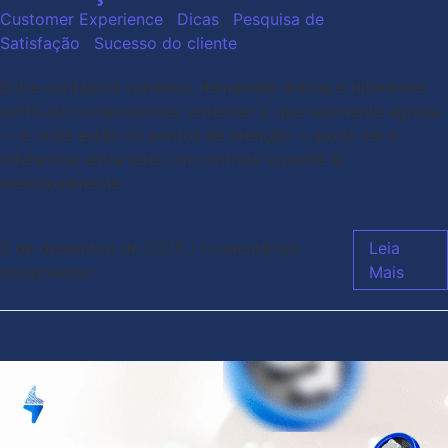
Customer Experience
,
Dicas
,
Pesquisa de
Satisfação
,
Sucesso do cliente
Entre cardápios variados, demandas diárias e diferentes
perfis de consumidores, entender o que realmente agrada
— e onde estão os pontos de atenção — pode ser o
diferencial entre reter um contrato e perdê-lo
silenciosamente.
5 de dezembro de 2025
/
Comentários
Leia
desativados
Mais