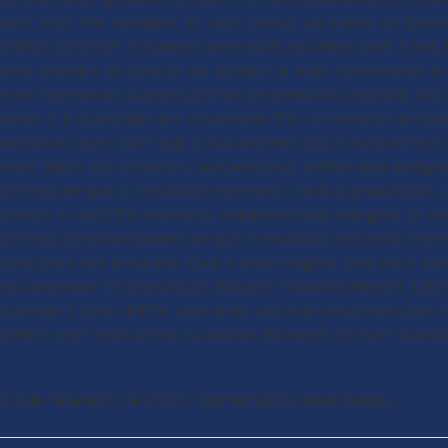
mês, etc). Por exemplo, se você possui um totem da Solvis
online, pode ser o número de e-mails enviados com o link
uma amostra da opinião do público, o mais interessante é 
erro representa quantos pontos percentuais a opinião real
maior é a qualidade dos resultados. Por convenção utiliz
aceitável, quer dizer que a sua amostra não é suficiente e
você ainda não começou sua pesquisa, defina uma margem de
certeza de que o resultado representa toda a população, 
decide é você! Por exemplo, estabelecendo margem de err
certeza (confiabilidade) de que o resultado real está en
ideal para sua pesquisa. Qual a amostragem ideal para me
vai depender da população daquele estabelecimento. Uma 
que não é ideal definir uma meta única de respostas para 
gente: você está acima ou abaixo da meta? Se tiver dúvida
24 de fevereiro de 2021
/
Comentários desativados