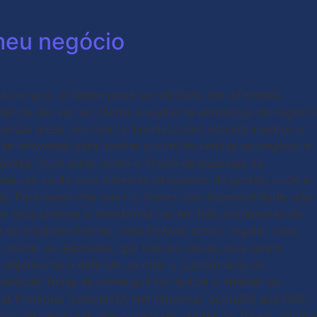
meu negócio
a compra. O Totem pode ser utilizado em diferentes
er de dar voz ao cliente e ajudar na estratégia do negócio
ersas áreas, em meio a incerteza dos acontecimentos o
e reinventar para manter o nível de vendas no negócio e
ientes. Quer saber como o Totem de pesquisa de
esquisa conta com sistemas integrados de gestão, onde é
ia. Para quem visa ouvir o cliente com imparcialidade, alta
 seus clientes e transformá-los em fiéis promotores de
 no estabelecimento, classificando como “regular, ruim,
coletar as respostas, que ficaram salvas para serem
 objetivo bem definido ao criar o questionário de
encial todas as vezes que for aplicar e analisar os
d Net Promoter SystemSM, Net Promoter ScoreSM and NPS
tipos de pesquisas que podem ser usadas no Totem, confira