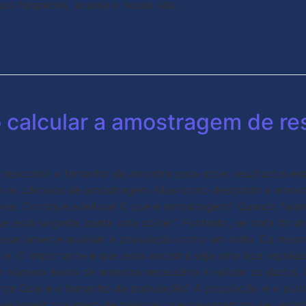
us hóspedes, acesse o nosso site.
 calcular a amostragem de re
 descobrir o tamanho da amostra para obter resultados esta
 os cálculos de amostragem. Mas como descobrir a amostra
les. Continue a leitura! O que é amostragem? Quando fal
 se está salgada; basta uma colher”. Portanto, se trata do
ssariamente analisar a população como um todo. Da mesma
ente. O importante é que essa amostra seja uma boa repre
o número exato de amostra necessária e validar os dados. 
ça Qual é o tamanho da população? A população é o públic
deve inserir o número de pessoas que passaram no seu est