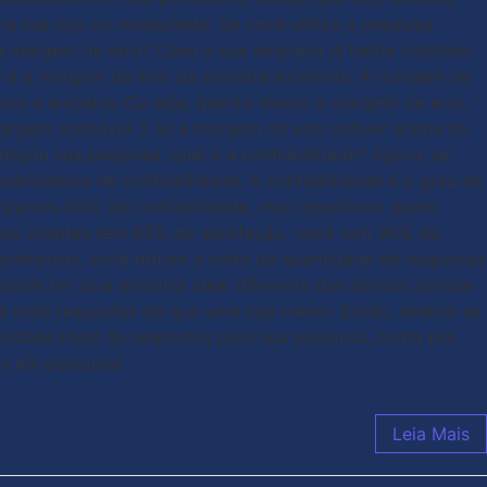
sua loja ou restaurante. Se você utiliza a pesquisa
é a margem de erro? Caso a sua empresa já tenha coletado
ual é a margem de erro da amostra existente. A margem de
s com a amostra. Ou seja, quanto menor a margem de erro,
argem aceitável ;) Se a margem de erro estiver acima do
meçou sua pesquisa, qual é a confiabilidade? Agora, se
lculadora de confiabilidade. A confiabilidade é o grau de
ilizamos 90% de confiabilidade, mas repetimos: quem
eus clientes têm 83% de satisfação, você tem 90% de
 parâmetros, você obtém a meta da quantidade de respostas
e pode ter uma amostra ideal diferente das demais porque
 mais respostas do que uma loja menor. Então, lembre-se
tidade ideal de respostas para sua pesquisa, conta pra
as em pesquisa!
Leia Mais