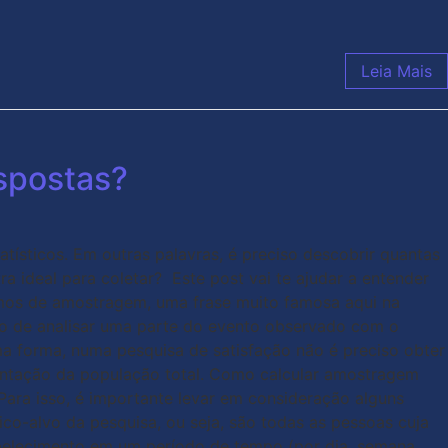
Leia Mais
spostas?
tísticos. Em outras palavras, é preciso descobrir quantas
 ideal para coletar? Este post vai te ajudar a entender
amos de amostragem, uma frase muito famosa aqui na
 ato de analisar uma parte do evento observado com o
 forma, numa pesquisa de satisfação não é preciso obter
sentação da população total. Como calcular amostragem
Para isso, é importante levar em consideração alguns
o-alvo da pesquisa, ou seja, são todas as pessoas cuja
abelecimento em um período de tempo (por dia, semana,