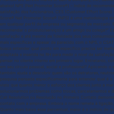
abaixo! NPS (Net Promoter Score®) – índice de recomenda
satisfação dos funcionários. CES (Customer Effort Score) –
Score® Net Promoter Score® (NPS) é uma metodologia simple
em qualquer perfil de empresa ou segmento de mercado. B
recomendar o produto/serviço) a um amigo ou colega?” Es
satisfação e até mesmo de fidelidade dos seus consumidor
mais específicas e apesar de parecido com o NPS, o CSAT 
busca entender qual ponto em específico precisa ser mel
adaptada e inserida no RH para medir o nível de satisfaç
pensar no cliente interno em primeiro lugar. Entretanto,
em seu círculo pessoal, social e profissional? Aplicando 
também ajuda a descobrir quem são os detratores, neutros
pesquisa pensada especificamente para entender qual é o 
visto que quanto menor o esforço dos clientes junto a mar
solucionarmos problemas como trocas, cancelamentos e de
Call Resolution ou Resolução no Primeiro Contato demonst
contato com a empresa. Embora o nome remete à ligação, 
Quanto mais baixo esse percentual, maior é o indício de 