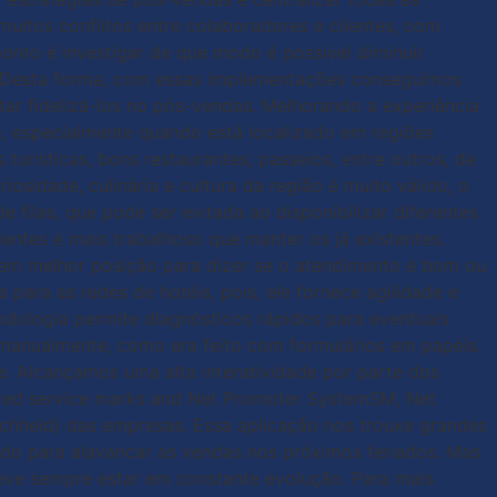
uitos conflitos entre colaboradores e clientes, com
ponto é investigar de que modo é possível diminuir
o. Desta forma, com essas implementações conseguimos
ntar fidelizá-los no pós-vendas. Melhorando a experiência
m, especialmente quando está localizado em regiões
turísticas, bons restaurantes, passeios, entre outros, de
osidade, culinária e cultura da região é muito válido, o
filas, que pode ser evitada ao disponibilizar diferentes
entes é mais trabalhoso que manter os já existentes.
á em melhor posição para dizer se o atendimento é bom ou
para as redes de hotéis, pois, ele fornece agilidade e
odologia permite diagnósticos rápidos para eventuais
 manualmente, como era feito com formulários em papéis.
. Alcançamos uma alta interatividade por parte dos
ered service marks and Net Promoter SystemSM, Net
chheld) das empresas. Essa aplicação nos trouxe grandes
udo para alavancar as vendas nos próximos feriados. Mas
eve sempre estar em constante evolução. Para mais