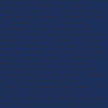
eNPS (Employee Net Promoter Score) – índice de
– resolução no 1º contato Tipos de pesquisa Net Promoter
ra avaliar o nível de lealdade e fidelidade dos clientes
l é a probabilidade de você nos recomendar (ou
 relacionando com seus clientes, qual o nível de
os clientes, esse método busca respostas para situações
 direção que interessa aos consumidores. Ou seja, ele
a nascida no Marketing, que com o passar dos anos foi
iência, logo vem à mente clientes externos, mas devemos
iciente para recomendar a empresa para lugares e pessoas
laboradores sem pressioná-los, já que é anônima. E
ou Índice de esforço do cliente é a metodologia de
determinado processo. Esse tipo de métrica é importante
 mais fácil for para comprarmos um produto e
a consumir os produtos/serviços dessa empresa. FCR First
lemas junto a um produto ou serviço já no primeiro
ine, como diretamente no site, WhatsApp e outros meios.
ma equipe mais capacitada ou em melhorias de processos