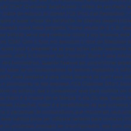
ção CSAT (Customer Satisfaction) – índice de satisfação 
 índice de esforço do cliente FCR (First Call Resolution) 
s e super eficaz de satisfação de clientes desenvolvida pa
aseado numa única pergunta, “Numa escala de 0 a 10, qua
se método serve para mensurar como a sua empresa está se
es. CSAT Com o foco em descobrir o nível de fidelidade d
ajuda você a entender se as suas ações estão realmente na
horado. eNPS O Employee Net Promoter Score é uma métric
ão dos funcionários. Quando falamos em proporcionar exper
 como saber se os colaboradores se sentem engajados o suf
o eNPS, essa pesquisa é uma ótima maneira de ouvir seus co
 e promotores na sua empresa. CES Customer Effort Score 
nível de esforço que o consumidor teve para concluir um 
ca maior é a chance de se fidelizar a ela. Ou seja, quanto
mais situações, maior é a possibilidade de que voltemos 
ra o percentual de consumidores que resolveram seus prob
essa métrica pode ser utilizada também para contatos onl
que os processos precisam ser reconfigurados, seja com u