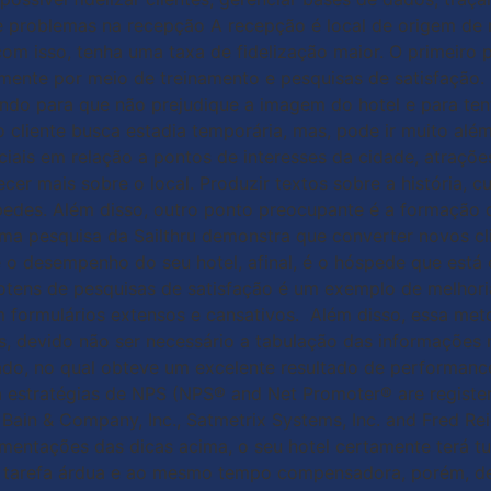
e problemas na recepção A recepção é local de origem de m
com isso, tenha uma taxa de fidelização maior. O primeiro 
lmente por meio de treinamento e pesquisas de satisfaçã
rigindo para que não prejudique a imagem do hotel e para te
 cliente busca estadia temporária, mas, pode ir muito alé
iais em relação a pontos de interesses da cidade, atrações 
mais sobre o local. Produzir textos sobre a história, curi
des. Além disso, outro ponto preocupante é a formação de 
ma pesquisa da Sailthru demonstra que converter novos cli
re o desempenho do seu hotel, afinal, é o hóspede que est
otens de pesquisas de satisfação é um exemplo de melhoria 
m formulários extensos e cansativos. Além disso, essa met
s, devido não ser necessário a tabulação das informações
o, no qual obteve um excelente resultado de performance
a estratégias de NPS (NPS® and Net Promoter® are regist
in & Company, Inc., Satmetrix Systems, Inc. and Fred Rei
ementações das dicas acima, o seu hotel certamente terá t
ma tarefa árdua e ao mesmo tempo compensadora, porém, d