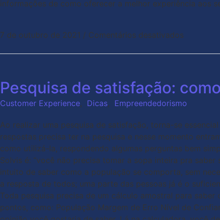
informações de como oferecer a melhor experiência aos se
7 de outubro de 2021
/
Comentários desativados
Pesquisa de satisfação: como
Customer Experience
,
Dicas
,
Empreendedorismo
Ao realizar uma pesquisa de satisfação, torna-se essencial
respostas precisa ter na pesquisa e nesse momento entram
como utilizá-la, respondendo algumas perguntas bem simp
Solvis é: “você não precisa tomar a sopa inteira pra saber
intuito de saber como a população se comporta, sem nece
a resposta de todos; uma parte das pessoas já é o sufici
Toda pesquisa precisa de um cálculo amostral para saber 
pontos, como: População Margem de Erro Nível de Confian
opinião você gostaria de saber. Lá na calculadora, você 