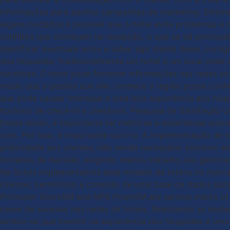
informações para auxiliar campanhas de marketing. Elimin
alguns cuidados é possível que o hotel evite problemas e 
conflitos que começam na recepção, o que se dá principa
identificar eventuais erros e saber agir diante deles, cor
dos hóspedes Tradicionalmente um hotel é um local onde o
turísticas. O hotel pode fornecer informações nas redes soc
modo que a pessoa que não conhece a região possa conhecer 
que pode causar interesse e uma boa experiência aos hóspe
horários de check-in e checkout. Pesquisa de Satisfação U
Deste modo, é importante ter métricas e estatísticas sob
ruim. Por isso, é importante ouvi-lo. A implementação de t
praticidade aos clientes, não sendo necessário escrever e
tomadas de decisão, exigindo menos trabalho aos gestore
Na Solvis implementamos esse modelo de totens no mercad
clientes, permitindo a conexão de uma base de dados par
Promoter ScoreSM and NPS PrismSM are service marks of Ba
cases de sucesso nas redes de hotéis. Realizando as impl
lembre-se que investir na experiência dos hóspedes é u