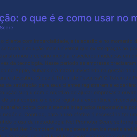
ção: o que é e como usar no 
 Score
o cliente com imparcialidade, alta adesão e no momento d
se torna a solução mais universal que existe graças ao pod
ransformou o cenário mundial e acelerou mudanças em div
és da tecnologia. Nesse período as empresas precisaram s
 como Apple, Nubank e Amazon investindo na gestão de cl
tura e descubra: O que é Totem de Pesquisa? O Totem de P
sas de satisfação para seus clientes registrarem a experiênc
lução surgiu com o objetivo de ajudar empresas a ouvirem
 de uma compra o cliente registra a experiência vivenciada
aparelho conta com sistemas integrados responsáveis por 
o negócio. Contudo, para o uso efetivo é necessário ter um
ntido o uso da metodologia Net Promoter Score se torna ess
(NPS® and Net Promoter® are registered service marks an
trix Systems, Inc. and Fred Reichheld), há também outros 