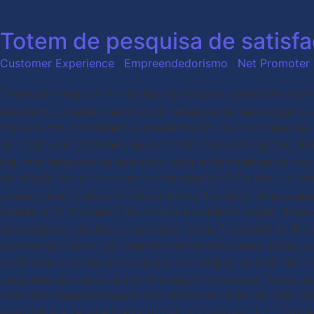
Totem de pesquisa de satisfa
Customer Experience
,
Empreendedorismo
,
Net Promoter
Totem de pesquisa é a melhor opção para quem visa ouvir 
situações e quando falamos em pesquisa de satisfação ele 
como nunca. Sobretudo, a pandemia do novo coronavírus t
mercado vem adotando novas tendências e inovações atrav
algumas seguiram os exemplos de grandes multinacionais,
satisfação pode ser usado no seu negócio? Continue a lei
possível inserir questionários e diferentes tipos de pesqui
adesão e no momento da compra é a melhor opção. Essa so
suas marcas, produtos e serviços. Como funciona? Ao final
bom e muito bom.” em grande maioria dos casos. Assim, o 
analisadas e usadas para aplicar estratégias de melhoria n
perguntas que serão disponibilizados no sistema. Nesse se
relatórios gerados através das respostas. Além do NPS 
PrismSM are service marks of Bain & Company, Inc., Satme