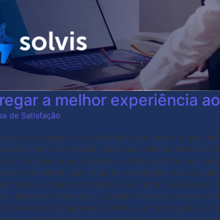
tregar a melhor experiência 
sa de Satisfação
cessário ter pesquisas de satisfação para avaliar a qualid
specialmente em feriados para que o cliente retorne ao h
imento. Conheça os seus hóspedes Antes de fazer uma camp
curar o seu hotel, qual o tipo de hospedagem busca, qual é
luencia toda a cadeia produtiva do seu hotel, desde a pre
ens. Invista em tecnologia A gestão hoteleira pode ser m
umer Relationship Management (CRM), ou em português, Ger
sível fidelizar clientes, gerenciar bases de dados, traçar