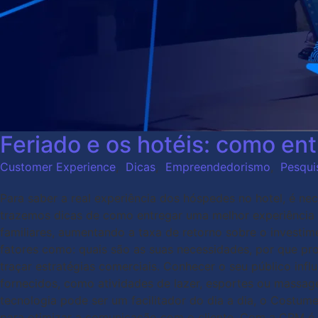
Feriado e os hotéis: como en
Customer Experience
,
Dicas
,
Empreendedorismo
,
Pesqui
Para saber a real experiência dos hóspedes no hotel, é ne
trazemos dicas de como entregar uma melhor experiência e
familiares, aumentando a taxa de retorno sobre o invest
fatores como: quais são as suas necessidades, por que pro
traçar estratégias comerciais. Conhecer o seu público inf
fornecidos, como atividades de lazer, esportes ou massag
tecnologia pode ser um facilitador do dia a dia, o Cost
para otimizar a comunicação com o cliente. Com a CRM é pos