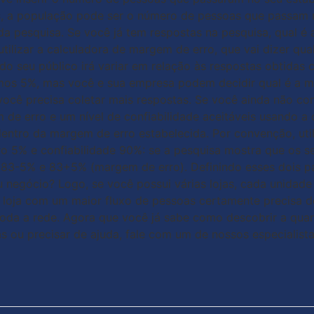
, a população pode ser o número de pessoas que passam na 
 da pesquisa. Se você já tem respostas na pesquisa, qual 
utilizar a calculadora de margem de erro, que vai dizer q
 do seu público irá variar em relação às respostas obtida
amos 5%, mas você e sua empresa podem decidir qual é a m
 você precisa coletar mais respostas. Se você ainda não co
 erro e um nível de confiabilidade aceitáveis usando a ca
dentro da margem de erro estabelecida. Por convenção, ut
o 5% e confiabilidade 90%: se a pesquisa mostra que os s
tre 83-5% e 83+5% (margem de erro). Definindo esses dois
u negócio? Logo, se você possui várias lojas, cada unidad
loja com um maior fluxo de pessoas certamente precisa de
toda a rede. Agora que você já sabe como descobrir a quan
s ou precisar de ajuda, fale com um de nossos especialist