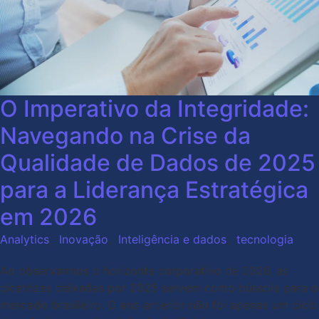
O Imperativo da Integridade:
Navegando na Crise da
Qualidade de Dados de 2025
para a Liderança Estratégica
em 2026
Analytics
,
Inovação
,
Inteligência e dados
,
tecnologia
Ao observarmos o horizonte corporativo de 2026, as
cicatrizes deixadas por 2025 servem como bússola para o
mercado brasileiro. O ano anterior não foi apenas um ciclo