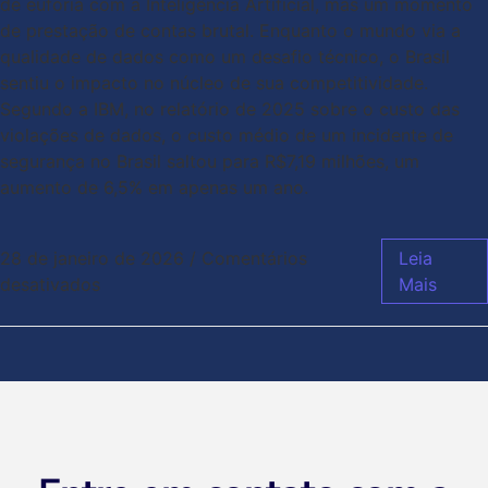
de euforia com a Inteligência Artificial, mas um momento
de prestação de contas brutal. Enquanto o mundo via a
qualidade de dados como um desafio técnico, o Brasil
sentiu o impacto no núcleo de sua competitividade.
Segundo a IBM, no relatório de 2025 sobre o custo das
violações de dados, o custo médio de um incidente de
segurança no Brasil saltou para R$7,19 milhões, um
aumento de 6,5% em apenas um ano.
28 de janeiro de 2026
/
Comentários
Leia
desativados
Mais