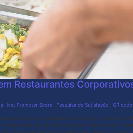
m Restaurantes Corporativos
os
,
Net Promoter Score
,
Pesquisa de Satisfação
,
QR code
apacidade de uma organização em oferecer uma experiênci
 e a manutenção de um clima organizacional saudável. Para 
ansformar a experiência do comensal em dados concretos, c