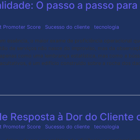
lidade: O passo a passo para 
t Promoter Score
,
Sucesso do cliente
,
tecnologia
, em essência, o maior exame de proficiência operacional 
ão de serviços não nasce do improviso, mas da observaçã
penas como uma lembrança estatística, mas como a bússol
acultativos, é um edifício construído sobre a rocha dos da
e Resposta à Dor do Cliente 
t Promoter Score
,
Sucesso do cliente
,
tecnologia