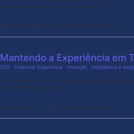
para a renovação de contratos estratégicos.
19 de fevereiro de 2026
/
Comentários desativados
Mantendo a Experiência em 
CES
,
Customer Experience
,
Inovação
,
Inteligência e dad
Para empresas que operam com múltiplas unidades, franquia
sobrevivência econômica.
11 de fevereiro de 2026
/
Comentários desativados