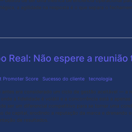
— deixou de ser uma métrica de eficiência operacional par
égica, a agilidade na resposta é o que separa o fechamen
 Real: Não espere a reunião 
t Promoter Score
,
Sucesso do cliente
,
tecnologia
 antes era considerado um ciclo de gestão aceitável — a re
de a fidelidade é volátil e a concorrência está a apenas 
ou de ser um diferencial competitivo para se tornar uma co
 de capital, erodindo a reputação da marca e drenando o
entação de resultados.