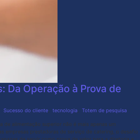
: Da Operação à Prova de
,
Sucesso do cliente
,
tecnologia
,
Totem de pesquisa
a de alimentação superior não é mais apenas um
as empresas prestadoras de serviço de catering, o desafio
apazes de servir como prova de valor para a diretoria e