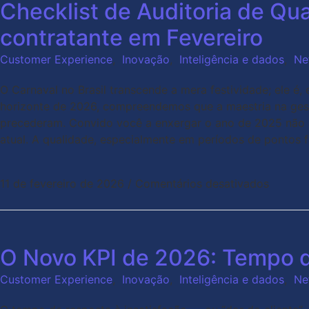
Checklist de Auditoria de Qua
contratante em Fevereiro
Customer Experience
,
Inovação
,
Inteligência e dados
,
Ne
O Carnaval no Brasil transcende a mera festividade; ele é
horizonte de 2026, compreendemos que a maestria na gest
precederam. Convido você a enxergar o ano de 2025 não a
atual. A qualidade, especialmente em períodos de pontos f
11 de fevereiro de 2026
/
Comentários desativados
O Novo KPI de 2026: Tempo d
Customer Experience
,
Inovação
,
Inteligência e dados
,
Ne