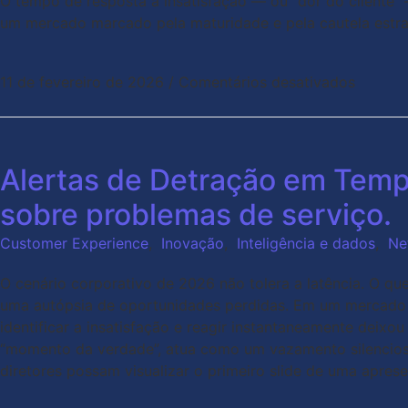
O tempo de resposta à insatisfação — ou “dor do cliente” 
um mercado marcado pela maturidade e pela cautela estrat
11 de fevereiro de 2026
/
Comentários desativados
Alertas de Detração em Tempo
sobre problemas de serviço.
Customer Experience
,
Inovação
,
Inteligência e dados
,
Ne
O cenário corporativo de 2026 não tolera a latência. O que
uma autópsia de oportunidades perdidas. Em um mercado on
identificar a insatisfação e reagir instantaneamente deix
“momento da verdade”, atua como um vazamento silencioso
diretores possam visualizar o primeiro slide de uma apres