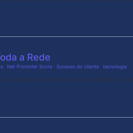
Toda a Rede
os
,
Net Promoter Score
,
Sucesso do cliente
,
tecnologia
s ou pontos de contato híbridos, a consistência não é mai