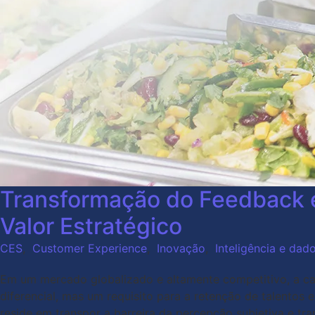
Transformação do Feedback e
Valor Estratégico
CES
,
Customer Experience
,
Inovação
,
Inteligência e dad
Em um mercado globalizado e altamente competitivo, a c
diferencial, mas um requisito para a retenção de talentos
reside em transpor a barreira da percepção subjetiva e tr