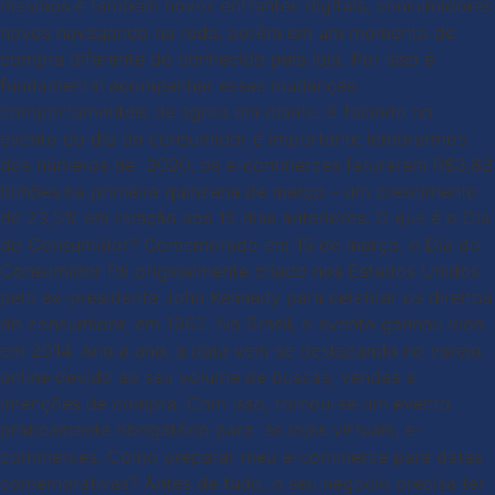
mesmos e também novos entrantes digitais, consumidores
novos navegando na rede, porém em um momento de
compra diferente do conhecido pela loja. Por isso é
fundamental acompanhar essas mudanças
comportamentais de agora em diante. E falando no
evento do dia do consumidor é importante lembrarmos
dos números de 2020, os e-commerces faturaram R$3,62
bilhões na primeira quinzena de março – um crescimento
de 23,5% em relação aos 15 dias anteriores. O que é o Dia
do Consumidor? Comemorado em 15 de março, o Dia do
Consumidor foi originalmente criado nos Estados Unidos
pelo ex-presidente John Kennedy para celebrar os direitos
do consumidor, em 1962. No Brasil, o evento ganhou vida
em 2014. Ano a ano, a data vem se destacando no varejo
online devido ao seu volume de buscas, vendas e
intenções de compra. Com isso, tornou-se um evento
praticamente obrigatório para as lojas virtuais, e-
commerces. Como preparar meu e-commerce para datas
comemorativas? Antes de tudo, o seu negócio precisa ter