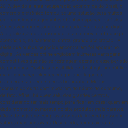
2017, devido a lenta recuperação econômica do Brasil, o
comércio eletrônico tornou-se uma solução para muitos
empreendimentos que antes obtinham apenas loja física.
Ou estavam ingressando no mercado. A aposta no digital
A digitalização do consumidor era um movimento que já
acontecia e, na pandemia, sofreu grande aceleração. A
saída que muitos negócios encontraram foi apostar no
digital. As vendas online englobam inúmeras vantagens
competitivas que não se restringem apenas a esse período
de pandemia. Devido a possibilidade de atingir um público
maior e alcançar clientes em qualquer lugar, o e-
commerce também é menos burocrático. Muitos
“consumidores físicos” mudaram de hábito de consumo,
de fato. Afinal, há quem saiu dos grandes centros,
considerando ter mais tempo para ficar em casa; quem em
dado momento comprava do site produtos mais baratos,
não é de hoje que compras através da internet possuem
valores mais acessíveis. Resumindo, temos ainda os