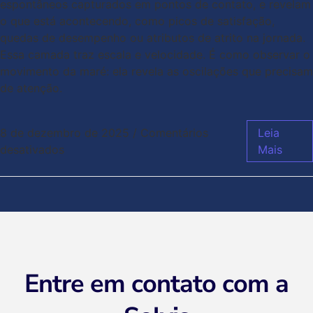
espontâneos capturados em pontos de contato, e revelam
o que está acontecendo, como picos de satisfação,
quedas de desempenho ou atributos de atrito na jornada.
Essa camada traz escala e velocidade. É como observar o
movimento da maré: ela revela as oscilações que precisam
de atenção.
8 de dezembro de 2025
/
Comentários
Leia
desativados
Mais
Entre em contato com a