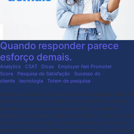
Quando responder parece
esforço demais.
Analytics
,
CSAT
,
Dicas
,
Employer Net Promoter
Score
,
Pesquisa de Satisfação
,
Sucesso do
cliente
,
tecnologia
,
Totem de pesquisa
Quando uma pessoa ignora um convite para responder, há
sempre uma avaliação implícita acontecendo: o cérebro
pondera, ainda que de forma automática, o custo do
esforço em relação ao benefício percebido. Se o tema não
é relevante, se o tempo de resposta é alto, se o formato
parece confuso ou se não há confiança no uso dos dados,