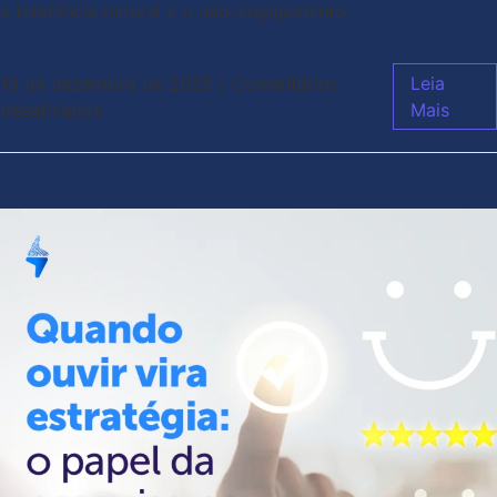
a tendência natural é o não-engajamento.
15 de dezembro de 2025
/
Comentários
Leia
desativados
Mais