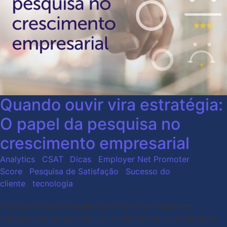
Quando ouvir vira estratégia:
O papel da pesquisa no
crescimento empresarial
Analytics
,
CSAT
,
Dicas
,
Employer Net Promoter
Score
,
Pesquisa de Satisfação
,
Sucesso do
cliente
,
tecnologia
A escuta ampla é aquela que monitora o pulso do
mercado em tempo real, com indicadores e comentários