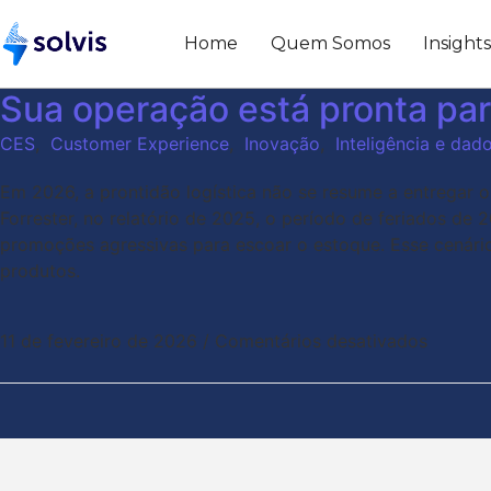
Home
Quem Somos
Insight
Sua operação está pronta par
CES
,
Customer Experience
,
Inovação
,
Inteligência e dad
Em 2026, a prontidão logística não se resume a entregar 
Forrester, no relatório de 2025, o período de feriados de
promoções agressivas para escoar o estoque. Esse cenário
produtos.
11 de fevereiro de 2026
/
Comentários desativados