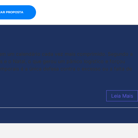
TAR PROPOSTA
s em um calendário cada vez mais comprimido. Segundo a
s e o Natal, o que gerou um pânico logístico e forçou
porais é a única defesa contra o excesso ou a falta de
Leia Mais