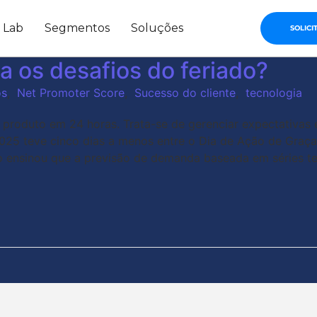
s Lab
Segmentos
Soluções
SOLICI
a os desafios do feriado?
os
,
Net Promoter Score
,
Sucesso do cliente
,
tecnologia
o produto em 24 horas. Trata-se de gerenciar expectativa
 2025 teve cinco dias a menos entre o Dia de Ação de Graça
 ensinou que a previsão de demanda baseada em séries tem