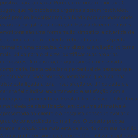
positivo para a marca. Porém, uma nota menor que 5
sugere que há problemas urgentes a serem resolvidos.
Será preciso investigar mais a fundo para entender onde
estão os gargalos na interação. Escala de emoticons Os
emoticons são uma forma muito simpática e divertida de
se comunicar com o cliente, retirando aquele aspecto
formal de uma pesquisa. Além disso, a avaliação se torna
mais lúdica para o cliente identificar suas próprias
impressões. A mensuração aqui também não é nada
complicada. Basta calcular o percentual de pessoas que
selecionaram cada emoção, lembrando que a carinha
triste está ligada à total insatisfação ou dificuldade e a
carinha feliz indica encantamento e satisfação com a
interação experimentada. Escala Likert A escala Likert usa
uma tabela de classificação, em que uma afirmativa é
apresentada ao cliente e a pesquisa consegue avaliar o
grau de concordância com a frase. O usuário precisa
marcar a opção que mais está de acordo com sua opinião.
A frase pode ser simples, como “É fácil utilizar o aplicativo