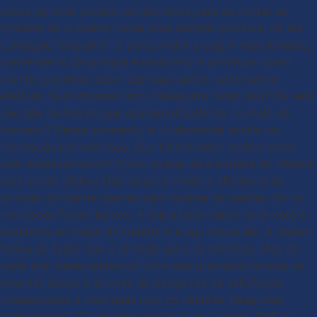
desse período podem ser decisivas para aumentar as
chances de o cliente tomar uma decisão positiva. Se ela
consegue “empurrar” o consumidor a seguir essa jornada,
convencê-lo da compra e motivá-lo a continuar como
cliente, podemos dizer que suas ações estão sendo
efetivas. Sua empresa tem conseguido fazer isso? Ou será
que são muitos os que acabam desistindo no meio do
caminho? Nesse momento, é fundamental avaliar os
resultados por métricas. Que tal entender melhor como
usar esses números? Como avaliar se a jornada do cliente
está sendo efetiva Não dá para medir a eficiência da
jornada do cliente apenas pelo volume de vendas. Se os
resultados forem baixos, é importante saber onde está o
problema ao longo da trajetória e agir sobre ele. A melhor
forma de fazer isso é olhando para as métricas. Mas de
onde tirar esses números? Uma das principais formas de
levantar dados é através de pesquisas de satisfação
transacionais e contínuas com os clientes. Pesquisas
transacionais são aquelas enviadas por e-mail, SMS ou