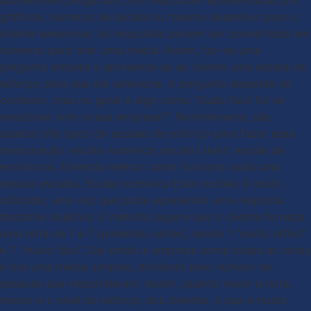
apresentará perguntas com respostas representadas por
gráficos, números de escala ou mesmo desenhos para o
cliente selecionar. As respostas podem ser convertidas em
números para tirar uma média. Assim, faz-se uma
pergunta simples e apresenta-se ao cliente uma escala de
esforço para que ele selecione. A pergunta depende do
contexto, mas no geral é algo como “Quão fácil foi se
relacionar com nossa empresa?”. Normalmente, são
usados três tipos de escalas de esforço para fazer essa
mensuração: escala numérica; escala Likert; escala de
emoticons. Entenda melhor como funciona cada uma
dessas escalas. Escala numérica Este modelo é muito
utilizado, uma vez que pode apresentar uma resposta
bastante objetiva. O método sugere que o cliente forneça
uma nota de 1 a 7 (podendo variar), sendo 1 “muito difícil”
e 7 “muito fácil”. Daí então a empresa soma todas as notas
e tira uma média simples, dividindo pelo número de
pessoas que responderam. Assim, quanto maior a nota,
menor é o nível de esforço dos clientes, o que é muito