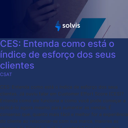
CES: Entenda como está o
índice de esforço dos seus
clientes
CSAT
CES: Entenda como está o índice de esforço dos seus
clientes. Já ouviu falar em Customer Effort Score (CES)?
Entenda como ele funciona e como você pode começar a
aplicá-lo agora mesmo para aumentar as vendas. É
consenso que, quanto mais fácil e melhor for a experiência
do cliente ao relacionar-se com sua marca, maiores as