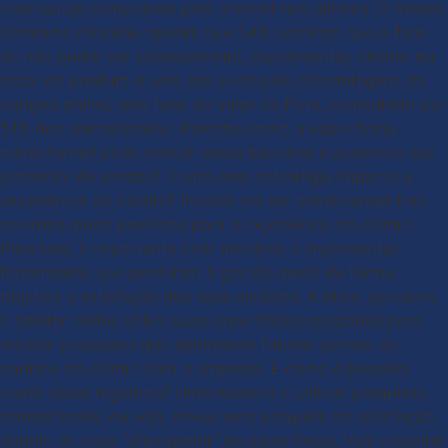
internautas compraram pela internet nos últimos 12 meses.
O mesmo relatório aponta que 54% admitem que o fato
de não poder ver pessoalmente, experimentar, cheirar ou
tocar no produto é uma das principais desvantagens da
compra online, sem falar do valor de frete, comentado por
51% dos entrevistados. Percebe como a experiência
omnichannel pode vencer essas barreiras e aumentar seu
potencial de vendas? Como essa estratégia impacta a
experiência do cliente? Investir em ser omnichannel traz
retornos muito positivos para a experiência do cliente.
Para isso, é importante criar métricas e implementar
ferramentas que permitam à gestão medir de forma
objetiva a satisfação dos seus usuários. A ideia, portanto,
é coletar dados sobre suas experiências passadas para
moldar processos que aprimorem futuros pontos de
contato do cliente com a empresa. E como é possível
reunir esses registros? Uma maneira é utilizar pesquisas
transacionais, ou seja, enviar uma pesquisa de satisfação
depois de cada “checkpoint” da experiência. Vale ressaltar