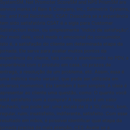
SystemSM, Net Promoter ScoreSM and NPS PrismSM are
service marks of Bain & Company, Inc., Satmetrix Systems,
Inc. and Fred Reichheld). CSAT: Descubra se a experiência
tem sido satisfatória CSAT é a sigla para Customer
Satisfaction Index, ou simplesmente “índice de satisfação”.
Por meio dele, você mede o emocional do consumidor,
isto é, a satisfação do cliente em determinada etapa da
jornada. Ele serve para avaliar muitos pontos da
experiência do cliente, tais como o atendimento no PDV, a
experiência com o produto em casa, os prazos de
entrega, a resolução de um problema, etc. Assim, essa é
uma métrica muito versátil, que pode ser utilizada em
diversos momentos. Ela também é bem simples. A ideia é
apresentar ao cliente uma questão, como: O quanto você
está satisfeito com a compra? A resposta é um valor
fechado, que pode ser: uma escala de 0 a 10; ótimo, bom,
regular, ruim; insatisfeito, indiferente, satisfeito. Com esse
resultado em mãos, é possível identificar qual etapa da
jornada precisa de mais atenção. CES: Avalie se a