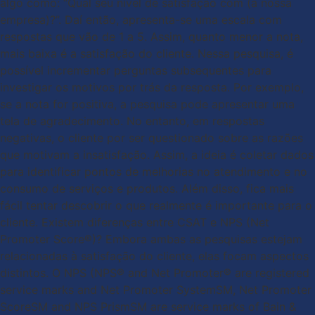
algo como: “Qual seu nível de satisfação com (a nossa
empresa)?”. Daí então, apresenta-se uma escala com
respostas que vão de 1 a 5. Assim, quanto menor a nota,
mais baixa é a satisfação do cliente. Nessa pesquisa, é
possível incrementar perguntas subsequentes para
investigar os motivos por trás da resposta. Por exemplo,
se a nota for positiva, a pesquisa pode apresentar uma
tela de agradecimento. No entanto, em respostas
negativas, o cliente por ser questionado sobre as razões
que motivam a insatisfação. Assim, a ideia é coletar dados
para identificar pontos de melhorias no atendimento e no
consumo de serviços e produtos. Além disso, fica mais
fácil tentar descobrir o que realmente é importante para o
cliente. Existem diferenças entre CSAT e NPS (Net
Promoter Score®)? Embora ambas as pesquisas estejam
relacionadas à satisfação do cliente, elas focam aspectos
distintos. O NPS (NPS® and Net Promoter® are registered
service marks and Net Promoter SystemSM, Net Promoter
ScoreSM and NPS PrismSM are service marks of Bain &