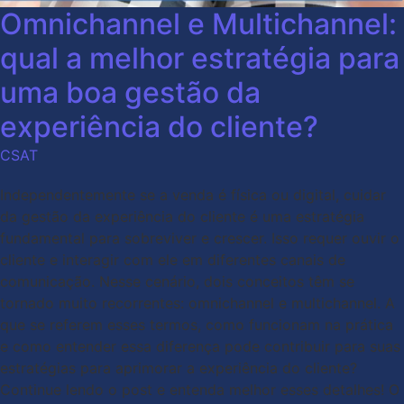
Omnichannel e Multichannel:
qual a melhor estratégia para
uma boa gestão da
experiência do cliente?
CSAT
Independentemente se a venda é física ou digital, cuidar
da gestão da experiência do cliente é uma estratégia
fundamental para sobreviver e crescer. Isso requer ouvir o
cliente e interagir com ele em diferentes canais de
comunicação. Nesse cenário, dois conceitos têm se
tornado muito recorrentes: omnichannel e multichannel. A
que se referem esses termos, como funcionam na prática
e como entender essa diferença pode contribuir para suas
estratégias para aprimorar a experiência do cliente?
Continue lendo o post e entenda melhor esses detalhes! O