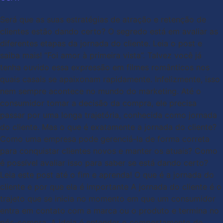
Será que as suas estratégias de atração e retenção de
clientes estão dando certo? O segredo está em avaliar as
diferentes etapas da jornada do cliente. Leia o post e
saiba mais! “Foi amor à primeira vista”. Talvez você já
tenha ouvido essa expressão em filmes românticos nos
quais casais se apaixonam rapidamente. Infelizmente, isso
nem sempre acontece no mundo do marketing. Até o
consumidor tomar a decisão da compra, ele precisa
passar por uma longa trajetória, conhecida como jornada
do cliente. Mas o que é exatamente a jornada do cliente?
Como uma empresa pode gerenciá-la de forma correta
para conquistar clientes novos e manter os atuais? Como
é possível avaliar isso para saber se está dando certo?
Leia este post até o fim e aprenda! O que é a jornada do
cliente e por que ela é importante A jornada do cliente é o
trajeto que se inicia no momento em que um consumidor
entra em contato com a marca ou o produto e termina no
pós-compra. A ideia é entender o comportamento do