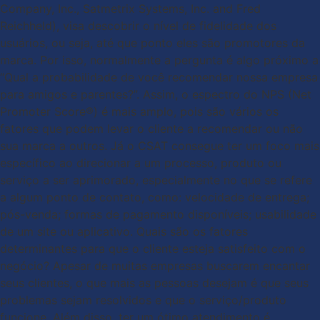
Company, Inc., Satmetrix Systems, Inc. and Fred
Reichheld), visa descobrir o nível de fidelidade dos
usuários, ou seja, até que ponto eles são promotores da
marca. Por isso, normalmente a pergunta é algo próximo a
“Qual a probabilidade de você recomendar nossa empresa
para amigos e parentes?”. Assim, o espectro do NPS (Net
Promoter Score®) é mais amplo, pois são vários os
fatores que podem levar o cliente a recomendar ou não
sua marca a outros. Já o CSAT consegue ter um foco mais
específico ao direcionar a um processo, produto ou
serviço a ser aprimorado, especialmente no que se refere
a algum ponto de contato, como: velocidade de entrega;
pós-venda; formas de pagamento disponíveis; usabilidade
de um site ou aplicativo. Quais são os fatores
determinantes para que o cliente esteja satisfeito com o
negócio? Apesar de muitas empresas buscarem encantar
seus clientes, o que mais as pessoas desejam é que seus
problemas sejam resolvidos e que o serviço/produto
funcione. Além disso, ter um ótimo atendimento é