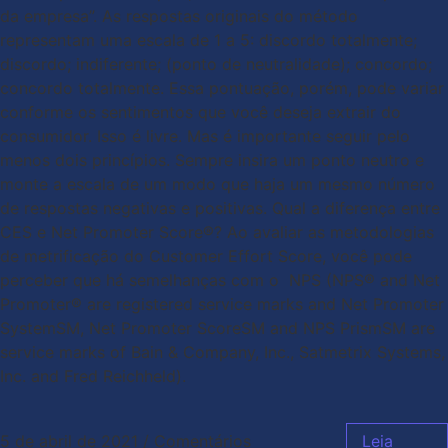
da empresa”. As respostas originais do método
representam uma escala de 1 a 5: discordo totalmente;
discordo; indiferente; (ponto de neutralidade); concordo;
concordo totalmente. Essa pontuação, porém, pode variar
conforme os sentimentos que você deseja extrair do
consumidor. Isso é livre. Mas é importante seguir pelo
menos dois princípios. Sempre insira um ponto neutro e
monte a escala de um modo que haja um mesmo número
de respostas negativas e positivas. Qual a diferença entre
CES e Net Promoter Score®? Ao avaliar as metodologias
de metrificação do Customer Effort Score, você pode
perceber que há semelhanças com o NPS (NPS® and Net
Promoter® are registered service marks and Net Promoter
SystemSM, Net Promoter ScoreSM and NPS PrismSM are
service marks of Bain & Company, Inc., Satmetrix Systems,
Inc. and Fred Reichheld).
5 de abril de 2021
/
Comentários
Leia