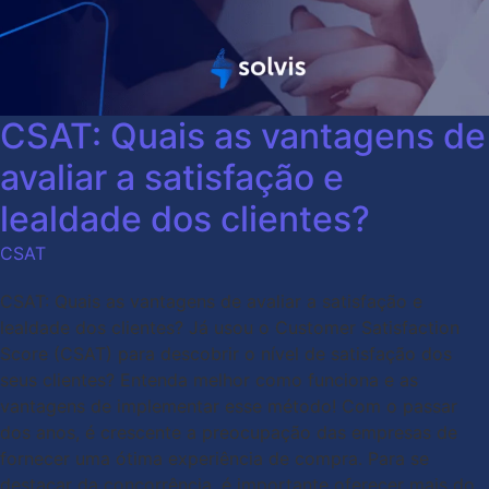
CSAT: Quais as vantagens de
avaliar a satisfação e
lealdade dos clientes?
CSAT
CSAT: Quais as vantagens de avaliar a satisfação e
lealdade dos clientes? Já usou o Customer Satisfaction
Score (CSAT) para descobrir o nível de satisfação dos
seus clientes? Entenda melhor como funciona e as
vantagens de implementar esse método! Com o passar
dos anos, é crescente a preocupação das empresas de
fornecer uma ótima experiência de compra. Para se
destacar da concorrência, é importante oferecer mais do