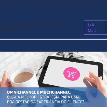
experiência tem sido fácil O CES (Customer Effort Score),
ou
1 de setembro de 2020
/
Comentários
Leia
desativados
Mais