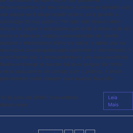
de decisões e vai aperfeiçoar sua gestão de
relacionamento com seu público. Lembre-se também que
sua equipe será seu principal recurso para garantir a
satisfação do seu público. Por isso, eles devem saber
utilizar os dados e indicadores que terão à disposição de
modo a antecipar desejos e necessidades do cliente
durante o atendimento, físico ou online, e saber usar os
resultados das pesquisas para aprimorar o atendimento. O
omnichannel não é necessariamente uma nova tendência.
Muitas empresas já buscam há anos integrar de forma
coesa seus pontos de contato com o público, e ainda
percebemos muita margem para avanço. Mas não
16 de julho de 2020
/
Comentários
Leia
desativados
Mais