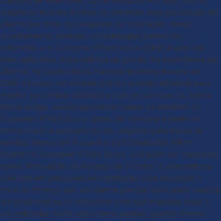
chances de fidelizá-lo, não é verdade? Por isso, muitas
empresas buscam formas de entender essa percepção do
cliente por meio de pesquisas de satisfação. Nesse
levantamento, diversas metodologias podem ser
utilizadas, e o Customer Effort Score (CES) é uma das
mais aplicadas. Essa métrica na gestão da experiência de
clientes foi publicada na Harvard Business Review em
2010 e trouxe um método prático e muito eficiente para
manter os clientes satisfeitos com os serviços da marca.
Neste artigo, vamos apresentar todos os detalhes do
Customer Effort Score: como ele funciona e pode ser
interpretado e aplicado no seu negócio para elevar as
vendas. Vamos lá? O que é o CES (Customer Effort
Score)? O Customer Effort Score, que pode ser traduzido
como “Pontuação do Esforço do Cliente”, é uma métrica
utilizada em pesquisas de satisfação para descobrir o
nível de esforço que um cliente precisa fazer para resolver
um problema ou se relacionar com sua empresa. Esse é
um indicador muito importante porque, quanto menos