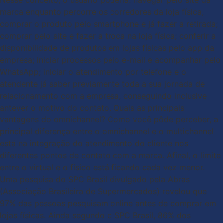
Nesse conceito, o usuário poderia: navegar pelo site da
marca enquanto percorre os corredores da loja física,
comprar o produto pelo smartphone e já fazer a retirada;
comprar pelo site e fazer a troca na loja física; conferir a
disponibilidade de produtos em lojas físicas pelo app da
empresa; iniciar processos pelo e-mail e acompanhar pelo
WhatsApp; iniciar o atendimento por telefone e o
atendente já saber previamente toda a sua jornada de
relacionamento com a empresa, conseguindo inclusive
antever o motivo do contato. Quais as principais
vantagens do omnichannel? Como você pôde perceber, a
principal diferença entre o omnichannel e o multichannel
está na integração do atendimento do cliente nos
diferentes pontos de contato com a marca. Afinal, o limite
entre o virtual e o físico está ficando cada vez menor.
Uma pesquisa do SPC Brasil divulgado pela Abras
(Associação Brasileira de Supermercados) revelou que
97% das pessoas pesquisam online antes de comprar em
lojas físicas. Ainda segundo o SPC Brasil, 86% dos