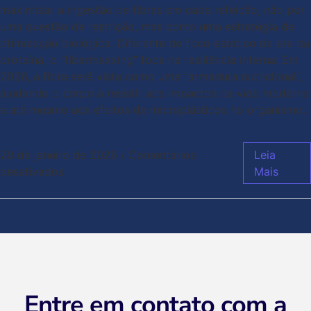
maximizar a ingestão de fibras em cada refeição, não por
uma questão de restrição, mas como uma estratégia de
otimização biológica. Diferente do foco estético da era da
proteína, o “fibermaxxing” foca na resiliência interna. Em
2026, a fibra será vista como uma “armadura nutricional”,
ajudando o corpo a resistir aos impactos da vida moderna
e até mesmo aos efeitos de microplásticos no organismo.
20 de janeiro de 2026
/
Comentários
Leia
desativados
Mais
Entre em contato com a