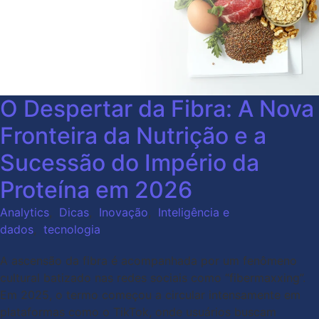
O Despertar da Fibra: A Nova
Fronteira da Nutrição e a
Sucessão do Império da
Proteína em 2026
Analytics
,
Dicas
,
Inovação
,
Inteligência e
dados
,
tecnologia
A ascensão da fibra é acompanhada por um fenômeno
cultural batizado nas redes sociais como “fibermaxxing”.
Em 2025, o termo começou a circular intensamente em
plataformas como o TikTok, onde usuários buscam