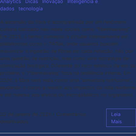
Analytics
,
Dicas
,
Inovação
,
Inteligência e
dados
,
tecnologia
A ascensão da fibra é acompanhada por um fenômeno
cultural batizado nas redes sociais como “fibermaxxing”.
Em 2025, o termo começou a circular intensamente em
plataformas como o TikTok, onde usuários buscam
maximizar a ingestão de fibras em cada refeição, não por
uma questão de restrição, mas como uma estratégia de
otimização biológica. Diferente do foco estético da era da
proteína, o “fibermaxxing” foca na resiliência interna. Em
2026, a fibra será vista como uma “armadura nutricional”,
ajudando o corpo a resistir aos impactos da vida moderna
e até mesmo aos efeitos de microplásticos no organismo.
20 de janeiro de 2026
/
Comentários
Leia
desativados
Mais