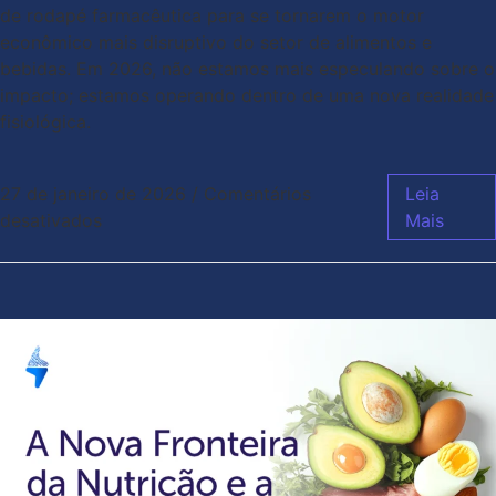
de rodapé farmacêutica para se tornarem o motor
econômico mais disruptivo do setor de alimentos e
bebidas. Em 2026, não estamos mais especulando sobre o
impacto; estamos operando dentro de uma nova realidade
fisiológica.
27 de janeiro de 2026
/
Comentários
Leia
desativados
Mais