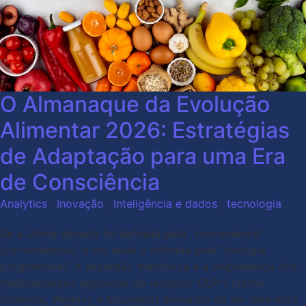
O Almanaque da Evolução
Alimentar 2026: Estratégias
de Adaptação para uma Era
de Consciência
Analytics
,
Inovação
,
Inteligência e dados
,
tecnologia
Se a última década foi definida pela “convenience”
(conveniência), a era atual é definida pela “biologia
programável”. A ascensão meteórica e a onipresença dos
medicamentos agonistas do receptor GLP-1 (como
Ozempic, Wegovy e Mounjaro) deixaram de ser uma nota