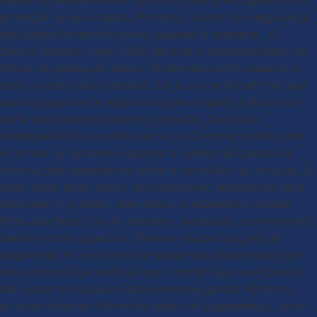
atuais as pessoas estão cada vez mais preocupadas com
proteção de seus dados. Portanto, cuidar com segurança
dos dados fornecidos pelos usuários é essencial. O
Secure Sockets Layer (SSL) garante a impossibilidade de
leitura de quaisquer dados transferidos entre usuários e
sites ou entre dois sistemas. Ele é um certificado na qual
usa criptografia de algoritmos para impedir a leitura por
parte dos hackers durante a conexão. Descrição
inadequada dos produtos/serviços Comprar online pode
se tornar um problema quando o cliente não possui as
informações necessárias sobre os produtos ou serviços. É
importante estar atento aos caracteres necessários para
descrever o produto, além disso, é necessário colocar
fotos que façam jus ao tamanho, espessura, comprimento,
dentre outros aspectos. Oferecer poucas opções de
pagamento no e-commerce Nada mais desanimador em
uma compra que verificar que o cartão que você possui
não passa na loja que você pretendia gastar. Portanto,
procure oferecer diferentes meios de pagamentos, como