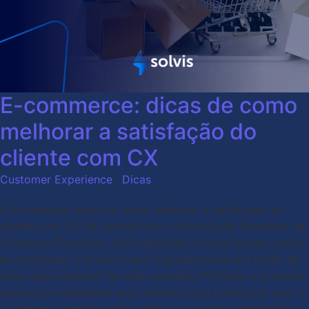
E-commerce: dicas de como
melhorar a satisfação do
cliente com CX
Customer Experience
,
Dicas
E-commerce: dicas de como melhorar a satisfação do
cliente com CX De acordo com a Associação Brasileira de
Comércio Eletrônico, 60% das lojas virtuais fecham antes
de completar o primeiro ano e grande parte em razão de
erros que poderiam ter sido evitados. Portanto o primeiro
passo para satisfazer seus clientes, é se preocupar com o