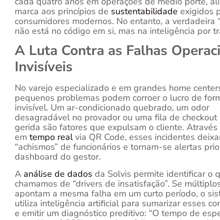
cada quatro anos em operações de médio porte, al
marca aos princípios de
sustentabilidade
exigidos 
consumidores modernos. No entanto, a verdadeira 
não está no código em si, mas na inteligência por t
A Luta Contra as Falhas Operac
Invisíveis
No varejo especializado e em grandes home center
pequenos problemas podem corroer o lucro de for
invisível. Um ar-condicionado quebrado, um odor
desagradável no provador ou uma fila de checkout
gerida são fatores que expulsam o cliente. Através
em
tempo real
via QR Code, esses incidentes deix
“achismos” de funcionários e tornam-se alertas prior
dashboard do gestor.
A
análise de dados
da Solvis permite identificar o 
chamamos de “drivers de insatisfação”. Se múltiplos
apontam a mesma falha em um curto período, o si
utiliza inteligência artificial para sumarizar esses c
e emitir um diagnóstico preditivo: “O tempo de esp