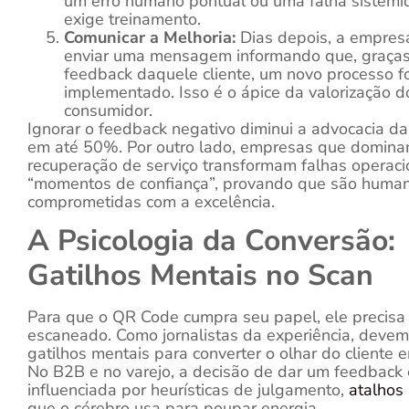
um erro humano pontual ou uma falha sistêmi
exige treinamento.
Comunicar a Melhoria:
Dias depois, a empres
enviar uma mensagem informando que, graças
feedback daquele cliente, um novo processo fo
implementado. Isso é o ápice da valorização d
consumidor.
Ignorar o feedback negativo diminui a advocacia d
em até 50%. Por outro lado, empresas que domina
recuperação de serviço transformam falhas operac
“momentos de confiança”, provando que são huma
comprometidas com a excelência.
A Psicologia da Conversão:
Gatilhos Mentais no Scan
Para que o QR Code cumpra seu papel, ele precisa
escaneado. Como jornalistas da experiência, devem
gatilhos mentais para converter o olhar do cliente 
No B2B e no varejo, a decisão de dar um feedback 
influenciada por heurísticas de julgamento,
atalhos
que o cérebro usa para poupar energia.