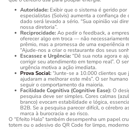
Autoridade:
Exibir que o sistema é gerido por
especialistas (Solvis) aumenta a confiança de 
dado será levado a sério. “Sua opinião vai dire
nossa diretoria”.
Reciprocidade:
Ao pedir o feedback, a empre
oferecer algo em troca — não necessariament
prêmio, mas a promessa de uma experiência m
“Ajude-nos a criar o restaurante dos seus sonh
Escassez e Urgência:
“Dê sua nota agora e aj
corrigir seu atendimento em tempo real”. O se
urgência motiva a ação imediata.
Prova Social
:
“Junte-se a 10.000 clientes que 
ajudaram a melhorar este mês”. O ser humano
seguir o comportamento da maioria.
Facilidade Cognitiva (Cognitive Ease):
O desi
pesquisa deve ser simples. Cores calmas (azul,
branco) evocam estabilidade e lógica, essencia
B2B. Se a pesquisa parecer difícil, o cérebro a
marca à burocracia e ao risco.
O “Efeito Halo” também desempenha um papel cruci
totem ou o adesivo do QR Code for limpo, modern