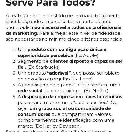
Serve Para Todos?
A realidade é que o estado de lealdade totalmente
vinculada, onde a marca se torna parte da auto
identidade,
não é acessível a todos os profissionais
de marketing
. Para almejar esse nível de fidelidade,
são necessários no mínimo cinco critérios essenciais:
Um
produto com configuração única e
superioridade percebida
(Ex: Apple).
Segmento de
clientes disposto e capaz de ser
fiel.
(Ex: Starbucks).
Um produto
“adorável”
, que possa ser objeto
de devoção ou orgulho (Ex: Lego).
A capacidade de o produto se inserir em uma
rede social
de consumidores (Ex: Netflix).
A
disposição da empresa em investir recursos
para criar e manter uma “aldeia dos fiéis”. Ou
seja,
um grupo social ou comunidade de
consumidores
que compartilham valores,
comportamentos e identificação com uma
marca. (Ex: Harley Davidson)
Se alguma dessas condições não for atingível, o