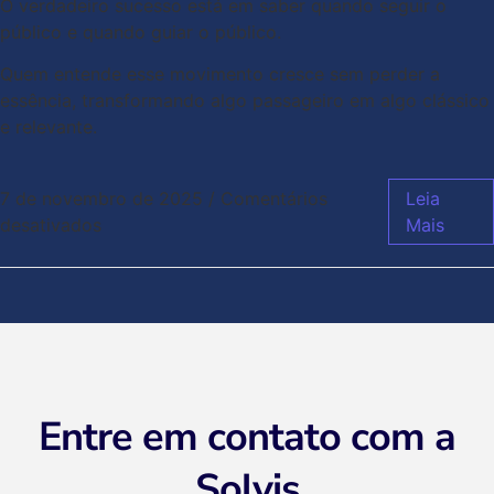
O verdadeiro sucesso está em saber quando seguir o
público e quando guiar o público.
Quem entende esse movimento cresce sem perder a
essência, transformando algo passageiro em algo clássico
e relevante.
7 de novembro de 2025
/
Comentários
Leia
desativados
Mais
Entre em contato com a
Solvis