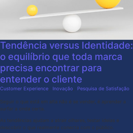
Tendência versus Identidade:
o equilíbrio que toda marca
precisa encontrar para
entender o cliente
Customer Experience
,
Inovação
,
Pesquisa de Satisfação
Seguir o que está em alta não é se vender, é aprender a
surfar a onda certa.
As tendências ajudam a atrair olhares, testar ideias e
descobrir o que realmente conecta com o público.