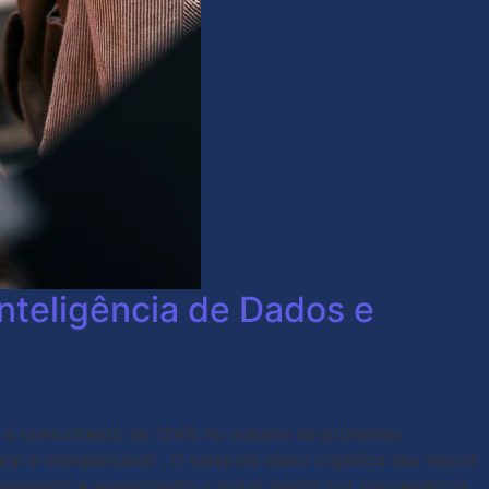
nteligência de Dados e
 o crescimento de 124% no volume de proteínas
l e indispensável . O varejista sábio organiza seu layout
pressado e aumentando o ticket médio por conveniência.