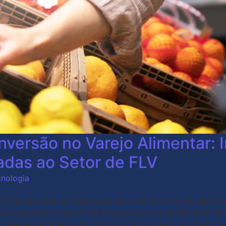
versão no Varejo Alimentar: I
adas ao Setor de FLV
cnologia
. Uma pesquisa realizada pelo Mercado e Consumo, aponta
is consciente, onde o FLV entra como o complemento natura
 saladas prontas — facilitando a vida desse consumidor a