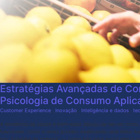
Estratégias Avançadas de Con
Psicologia de Consumo Aplic
Customer Experience
,
Inovação
,
Inteligência e dados
,
te
A tendência de saúde e bem-estar deixou de ser um nicho
funcionais, como o whey protein, sinalizando uma dieta ma
por “missões de compra” — como kits para sucos detox ou