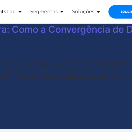
hts Lab
Segmentos
Soluções
SOLICI
ira: Como a Convergência de
e “O Grande Ajuste”. Se 2025 foi o ano da experimentação 
servamos que a fronteira entre o sentimento do cliente e 
ões. A lição mais valiosa que herdamos do último ano é cla