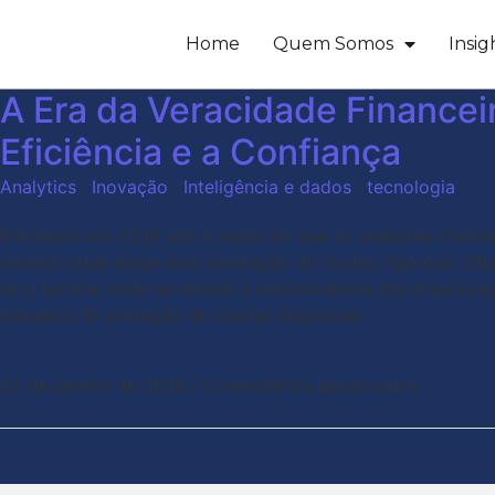
Home
Quem Somos
Insig
A Era da Veracidade Finance
Eficiência e a Confiança
Analytics
,
Inovação
,
Inteligência e dados
,
tecnologia
Entramos em 2026 sob o signo do que os analistas chamam d
cenário atual exige uma prestação de contas rigorosa. Ob
se o terreno onde se decide a sobrevivência das organizaç
alavanca de proteção de capital disponível.
22 de janeiro de 2026
/
Comentários desativados