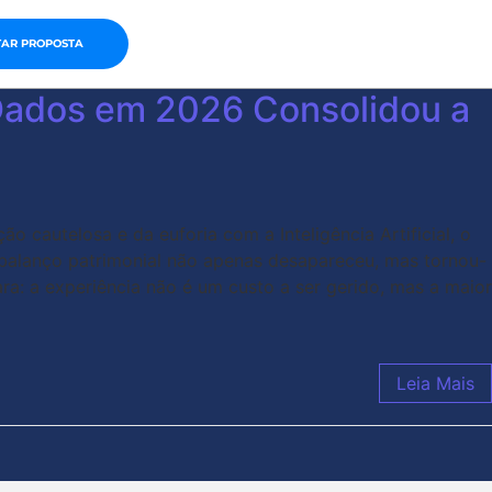
TAR PROPOSTA
 Dados em 2026 Consolidou a
cautelosa e da euforia com a Inteligência Artificial, o
o balanço patrimonial não apenas desapareceu, mas tornou-
ra: a experiência não é um custo a ser gerido, mas a maior
Leia Mais