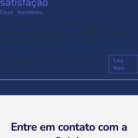
satisfação
Dicas
,
Novidades
O posicionamento correto do totem de pesquisa é um
fator importante na busca pelos melhores resultados e,
principalmente, alto índice de participação
17 de dezembro de 2019
/
Comentários
Leia
desativados
Mais
Entre em contato com a