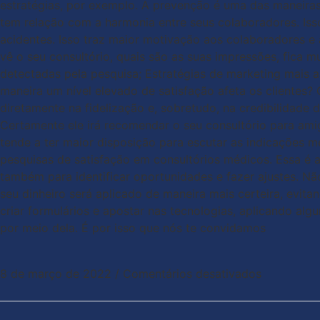
estratégias, por exemplo. A prevenção é uma das maneiras 
tem relação com a harmonia entre seus colaboradores. Iss
acidentes. Isso traz maior motivação aos colaboradores e 
vê o seu consultório, quais são as suas impressões, fica m
detectadas pela pesquisa; Estratégias de marketing mais 
maneira um nível elevado de satisfação afeta os clientes?
diretamente na fidelização e, sobretudo, na credibilidade
Certamente ele irá recomendar o seu consultório para amig
tende a ter maior disposição para escutar as indicações m
pesquisas de satisfação em consultórios médicos. Essa é 
também para identificar oportunidades e fazer ajustes. Nã
seu dinheiro será aplicado de maneira mais certeira, evita
criar formulários e apostar nas tecnologias, aplicando al
por meio dela. É por isso que nós te convidamos
8 de março de 2022
/
Comentários desativados