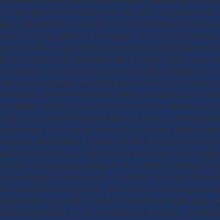
iar, se vale ou não a pena continuar com um serviço que t
liás, vale ressaltar, que além das dificuldades apontadas 
dade com as exigências dos clientes. Em suma, pesquisas 
possibilitando o crescimento da empresa e satisfação plena
cos: Pesquisas de satisfação são eficientes tanto para co
rios médicos. Nos casos de colaboradores e clientes e as 
interna) As pesquisas de satisfação em consultórios médic
de se fazer transformações na gestão de pessoas da organi
nxergam o seu próprio trabalho. E de que maneira isso aca
isas, traz uma análise para além do clima organizacional,
ela empresa; Os materiais de trabalho que são usados pelos
 Assuntos relacionados à saúde mental e emocional do trab
iente empresarial de maneira mais assertiva, mas é també
-estar. Pesquisas de satisfação do cliente Conquistar es
ultórios médicos. Desse modo, entender como o seu consult
Como já adiantamos no início deste artigo que a pesquisa d
. Sobre qual a sua visão diante do seu serviço. Além disso
cê enxergue falhas por antecipação que inclusive, poderia