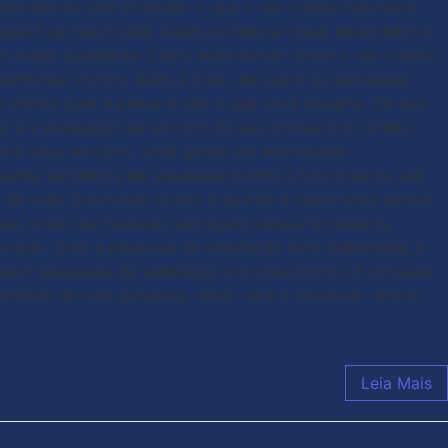
oradores: sim! Entender o que o seu cliente necessita
ção fica mais fluida. Assim evitam-se maus entendidos e
om maior qualidade: Claro, entendendo como o seu cliente
mplementar outros. Além é claro, de suprir as demandas
u cliente quer e pensa e não o que você imagina. De que
 e a prestação de serviços do seu consultório reflete
o com seus serviços, você ganha um embaixador.
sente acolhido pelo estabelecimento e funcionários, ele
e de vida. Conclusão Vimos o quanto é importante aplicar
isso, vimos as inúmeras vantagens dessa ferramenta
sperado. Com a pesquisa de satisfação bem trabalhada, o
azer pesquisas de satisfação em consultórios. É possível
ualidade de uma pesquisa, maior será o resultado obtido
Leia Mais