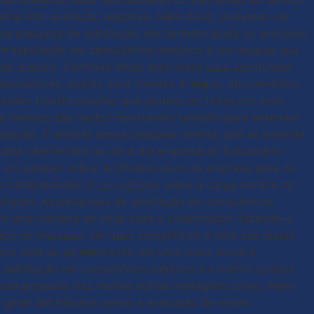
enha tido avaliação negativa. Além disso, podemos ver
pela pesquisa de satisfação, ela também ajuda no processo
de satisfação em consultórios médicos é um recurso que
 do público. Continue lendo esse texto para aprofundar
laboradores, quanto para clientes A seguir, abordaremos
grandes transformações que podem ser feitas por essa
os internas são muito importantes também para entender
zação. É através dessa pesquisa interna, que se entende
ba interferindo no dia a dia empresarial funcionário-
 um parecer sobre: A infraestrutura da empresa para os
 trabalhadores; O seu parecer sobre a carga horária no
alhador. As pesquisas de satisfação em consultórios
m uma maneira de olhar para o colaborador, fazendo-o
paço no mercado, ser mais competitivo é uma das metas
ório está se apresentando em uma visão social é
e satisfação em consultórios médicos é a melhor prática
, essa pesquisa traz muitas outras vantagens como: Maior
m gerar até tributos, como a execução de novas