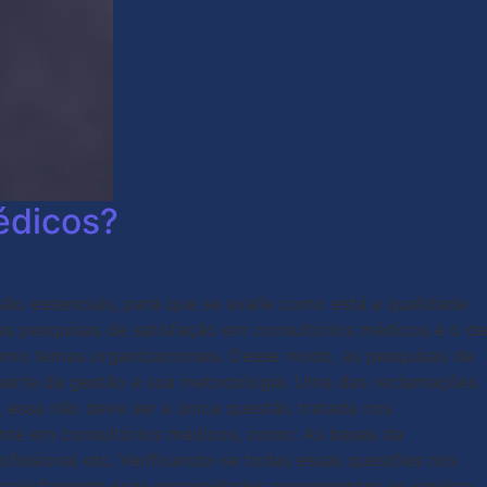
édicos?
ão essenciais, para que se avalie como está a qualidade
as pesquisas de satisfação em consultórios médicos é o de
como temas organizacionais. Desse modo, as pesquisas de
a parte da gestão e sua metodologia. Uma das reclamações
 essa não deve ser a única questão tratada nos
iente em consultórios médicos, como: As bases da
fissional etc. Verificando-se todas essas questões nos
, satisfazendo suas necessidades concernentes ao serviço