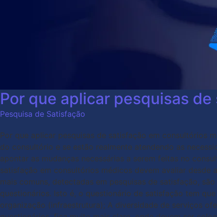
Por que aplicar pesquisas de
Pesquisa de Satisfação
Por que aplicar pesquisas de satisfação em consultórios m
do consultório e se estão realmente atendendo as necessid
apontar as mudanças necessárias a serem feitas no consu
satisfação em consultórios médicos devem avaliar desde a
mais comuns, detectadas em pesquisas de satisfação, são o
questionários. Isto é, o questionário de satisfação tem q
organização (infraestrutura); A diversidade de serviços o
questionários, fica muito mais claro, onde devem ser colo