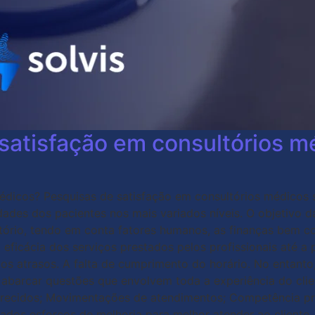
 satisfação em consultórios m
édicos? Pesquisas de satisfação em consultórios médicos s
ades dos pacientes nos mais variados níveis. O objetivo d
ltório, tendo em conta fatores humanos, as finanças bem 
 eficácia dos serviços prestados pelos profissionais até 
s atrasos. A falta de cumprimento do horário. No entanto,
ue abarcar questões que envolvem toda a experiência do cl
ferecidos; Movimentações de atendimentos; Competência pro
cados esforços de melhoria para melhor atender ao cliente