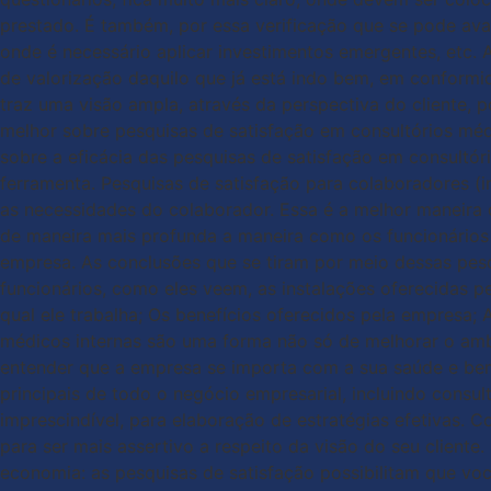
prestado. É também, por essa verificação que se pode aval
onde é necessário aplicar investimentos emergentes, etc. A
de valorização daquilo que já está indo bem, em conformi
traz uma visão ampla, através da perspectiva do cliente, 
melhor sobre pesquisas de satisfação em consultórios médi
sobre a eficácia das pesquisas de satisfação em consultó
ferramenta. Pesquisas de satisfação para colaboradores (
as necessidades do colaborador. Essa é a melhor maneira 
de maneira mais profunda a maneira como os funcionários e
empresa. As conclusões que se tiram por meio dessas pesqu
funcionários, como eles veem, as instalações oferecidas p
qual ele trabalha; Os benefícios oferecidos pela empresa;
médicos internas são uma forma não só de melhorar o amb
entender que a empresa se importa com a sua saúde e bem
principais de todo o negócio empresarial, incluindo cons
imprescindível, para elaboração de estratégias efetivas. 
para ser mais assertivo a respeito da visão do seu cliente
economia: as pesquisas de satisfação possibilitam que vo