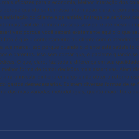
mais eficazes para a economia; Melhor interação dos colab
o porque quando se tem essa informação clara, a comunica
a satisfação do cliente é garantida; Entrega de serviços c
uito mais fácil de otimizar os seus serviço, e até mesmo i
assertivas: porque você saberá exatamente aquilo o que se
 O fato é que o contentamento do cliente com o atendimento
 da sua marca. Isso porque quando o cliente está satisfeit
os e parentes. Isso sem contar que, o paciente quando se 
édicas. O que, claro, faz toda a diferença em sua qualidad
a melhor forma de tomar decisões mais assertivas. Além d
o é raro investir dinheiro em algo e não obter o retorno e
ndo gastos desnecessários. Existem diversas formas de se f
guma das mais variadas metodologias, quanto maior for a q