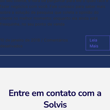
do seu cliente, é hora de perguntar para ele o quão fácil é
fazer negócios com você. Fale conosco para saber mais
sobre a solução de pesquisa que coleta a opinião do
cliente no melhor momento: enquanto ela ainda está
fresquinha, no seu ponto de venda
10 de janeiro de 2018
/
Comentários
Leia
desativados
Mais
Entre em contato com a
Solvis