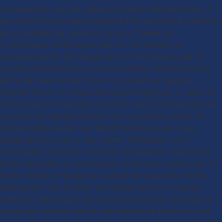
as respostas com um clique no Google veio para ficar, o
que transforma o seu sistema de FAQ, tutoriais e chatbots
em prioridade no customer service. Canais de
comunicação ineficientes Apertar 134 botões no
teleatendimento até chegar em um funcionário que diz
que não pode atender a sua solicitação infelizmente faz
parte da nossa rotina como consumidores. Quanto
maiores forem os empecilhos para chegar até o canal de
comunicação, mais baixo estará o seu CES! Mudanças no
processo de teleatendimento ou nos demais canais de
comunicação podem ser benéficas tanto para a sua
equipe quanto para o seu cliente. Softwares como
o Groovehq fornecem soluções de helpdesk, onde você
pode responder as solicitações de diversos canais (ex: e-
mails, Twitter e Facebook) a partir de uma única fonte,
agilizando o seu contato nas mídias sociais e criando
métricas sobre quais são os melhores canais de suporte.
Agora que você já sabe a importância de facilitar a vida