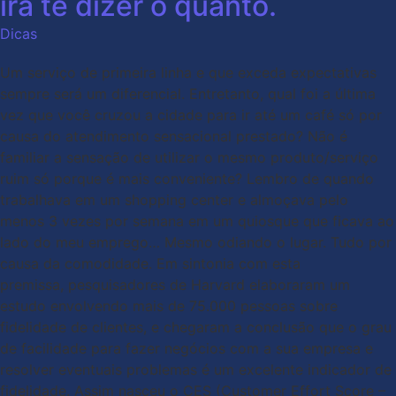
irá te dizer o quanto.
Dicas
Um serviço de primeira linha e que exceda expectativas
sempre será um diferencial. Entretanto, qual foi a última
vez que você cruzou a cidade para ir até um café só por
causa do atendimento sensacional prestado? Não é
familiar a sensação de utilizar o mesmo produto/serviço
ruim só porque é mais conveniente? Lembro de quando
trabalhava em um shopping center e almoçava pelo
menos 3 vezes por semana em um quiosque que ficava ao
lado do meu emprego… Mesmo odiando o lugar. Tudo por
causa da comodidade. Em sintonia com esta
premissa, pesquisadores de Harvard elaboraram um
estudo envolvendo mais de 75.000 pessoas sobre
fidelidade de clientes, e chegaram a conclusão que o grau
de facilidade para fazer negócios com a sua empresa e
resolver eventuais problemas é um excelente indicador de
fidelidade. Assim nasceu o CES (Customer Effort Score –