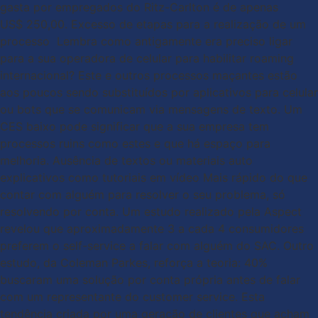
gasta por empregados do Ritz-Carlton é de apenas
US$ 250,00. Excesso de etapas para a realização de um
processo Lembra como antigamente era preciso ligar
para a sua operadora de celular para habilitar roaming
internacional? Este e outros processos maçantes estão
aos poucos sendo substituídos por aplicativos para celular
ou bots que se comunicam via mensagens de texto. Um
CES baixo pode significar que a sua empresa tem
processos ruins como estes e que há espaço para
melhoria. Ausência de textos ou materiais auto
explicativos como tutoriais em vídeo Mais rápido do que
contar com alguém para resolver o seu problema, só
resolvendo por conta. Um estudo realizado pela Aspect
revelou que aproximadamente 3 a cada 4 consumidores
preferem o self-service a falar com alguém do SAC. Outro
estudo, da Coleman Parkes, reforça a teoria: 40%
buscaram uma solução por conta própria antes de falar
com um representante do customer service. Esta
tendência criada por uma geração de clientes que acham