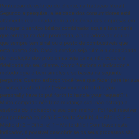
Pontuação de esforço do cliente, na tradução literal).
Segundo a pesquisa, a lealdade dos consumidores está
altamente relacionada com a eficiência das empresas em
entregar o serviço básico combinado: aquela lavanderia
que entrega na data prometida, a operadora de celular
que sempre tem sinal ou o posto de combustíveis que
está aberto 24h. Caso o serviço seja ruim e a capacidade
de resolução dos problemas seja baixa, não espere a
fidelidade do seu cliente. Como funciona o indicador A
metodologia é bem simples e se baseia na seguinte
pergunta: Quanto esforço você teve que fazer para ter sua
solicitação atendida? (“How much effort did you
personally have to put forth to handle your request?”).
Muito comprido né? Uma mudança sutil não estraga a
essência do indicador e soa bem melhor: Foi fácil resolver
seu problema hoje? a) 5 – Muito fácil b) 4 – Fácil c) 3 –
Médio d) 2 – Difícil e) 1 – Muito difícil Com base neste
indicador, é possível descobrir se os seus processos são