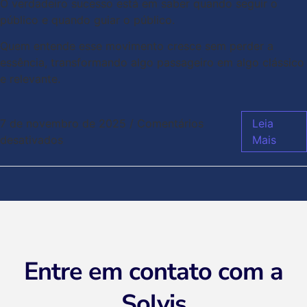
O verdadeiro sucesso está em saber quando seguir o
público e quando guiar o público.
Quem entende esse movimento cresce sem perder a
essência, transformando algo passageiro em algo clássico
e relevante.
7 de novembro de 2025
/
Comentários
Leia
desativados
Mais
Entre em contato com a
Solvis