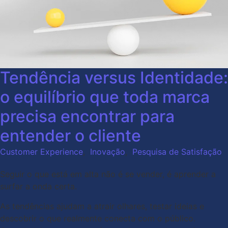
Tendência versus Identidade:
o equilíbrio que toda marca
precisa encontrar para
entender o cliente
Customer Experience
,
Inovação
,
Pesquisa de Satisfação
Seguir o que está em alta não é se vender, é aprender a
surfar a onda certa.
As tendências ajudam a atrair olhares, testar ideias e
descobrir o que realmente conecta com o público.