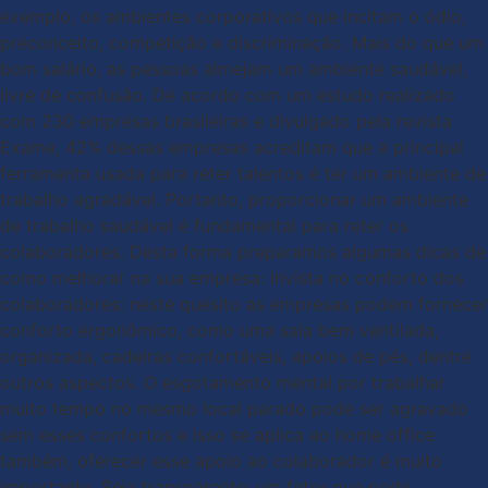
exemplo, os ambientes corporativos que incitam o ódio,
preconceito, competição e discriminação. Mais do que um
bom salário, as pessoas almejam um ambiente saudável,
livre de confusão. De acordo com um estudo realizado
com 230 empresas brasileiras e divulgado pela revista
Exame, 42% dessas empresas acreditam que a principal
ferramenta usada para reter talentos é ter um ambiente de
trabalho agradável. Portanto, proporcionar um ambiente
de trabalho saudável é fundamental para reter os
colaboradores. Desta forma preparamos algumas dicas de
como melhorar na sua empresa: Invista no conforto dos
colaboradores: neste quesito as empresas podem fornecer
conforto ergonômico, como uma sala bem ventilada,
organizada, cadeiras confortáveis, apoios de pés, dentre
outros aspectos. O esgotamento mental por trabalhar
muito tempo no mesmo local parado pode ser agravado
sem esses confortos e isso se aplica ao home office
também, oferecer esse apoio ao colaborador é muito
importante. Seja transparente: um fator que pode