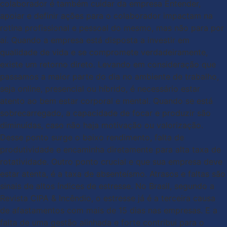
colaborador é também cuidar da empresa Entender,
apoiar e definir ações para o colaborador impactam na
rotina profissional e pessoal do mesmo, mas não para por
aí. Quando a empresa está disposta a investir em
qualidade de vida e se compromete verdadeiramente,
existe um retorno direto. Levando em consideração que
passamos a maior parte do dia no ambiente de trabalho,
seja online, presencial ou híbrido, é necessário estar
atento ao bem estar corporal e mental. Quando se está
sobrecarregado, a capacidade de focar e produzir são
diminuídas, caso não haja motivação ou valorização.
Desse ponto surge o baixo rendimento, falta de
produtividade e encaminha diretamente para alta taxa de
rotatividade. Outro ponto crucial e que sua empresa deve
estar atenta, é a taxa de absenteísmo. Atrasos e faltas são
sinais de altos índices de estresse. No Brasil, segundo a
Revista CIPA & Incêndio, o estresse já é a terceira causa
de afastamentos com mais de 15 dias nas empresas. E a
falta de uma gestão alinhada e forte contribui para o