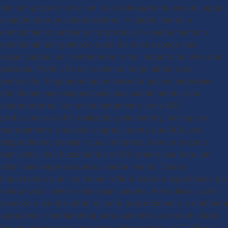
têm em proporcionar um local adequado de escuta, apoio
e saúde para os colaboradores. A saúde mental e
emocional no ambiente corporativo A saúde mental e
emocional tem ganhado cada dia mais espaço nas
organizações por entenderem o real impacto na vida das
pessoas. Porém, há um caminho longo ainda a ser
percorrido. Engana-se quem acredita que as empresas
não devem ser responsáveis pela saúde mental dos
colaboradores. Em um levantamento com 488
profissionais de RH realizado pela Kenoby, startup de
recrutamento e seleção digital, aponta que 90% dos
respondentes pensam que a empresa deve priorizar o
bem-estar dos funcionários e 93% creem que falta um
olhar das empresas para a saúde mental. Dados
importantes que nos fazem refletir sobre a experiência do
colaborador dentro das organizações. Além disso, outro
aspecto a ser discutido é como proporcionar um ambiente
agradável é fundamental para aumentar a produtividade.
Em um estudo realizado pela Universidade da Califórnia,