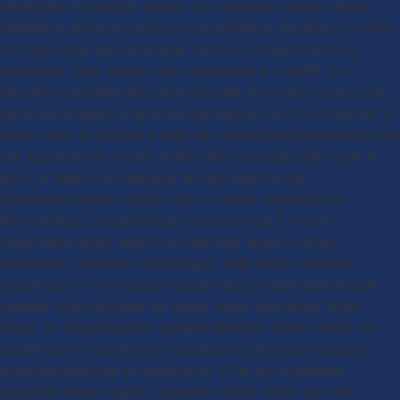
recebidos é possível ajustar os processos para melhor
atender e oferecer uma boa experiência. Portanto, investir
em pesquisas de satisfação com os colaboradores é
essencial. Uma métrica recomendada é o eNPS, ou
também chamada de Employee Net Promoter Score, que
serve para medir o grau de satisfação dos funcionários. O
importante é colocar a mão na massa! Essa pesquisa pode
ser aplicada via e-mail, totens de pesquisas, QR code e
afins, o ideal é se adequar ao seu público de
trabalhadores de acordo com a maior aderência às
ferramentas. Disponibilize um psicólogo É muito
importante estar aberto a viabilizar ajuda, muitas
empresas, fornecem psicólogos, seja ela de maneira
presencial ou online para cuidar dos colaboradores que
sentem que precisam de apoio nesse momento. Além
disso, as organizações podem oferecer bons planos de
saúde como incentivo ao colaborar para que busquem
ajuda psicológica ou psiquiatra. Criar um ambiente
saudável Nesse tópico podemos citar como um mal