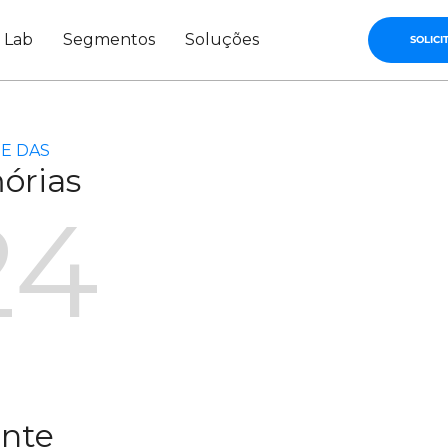
s Lab
Segmentos
Soluções
SOLICI
E DAS
órias
24
ente