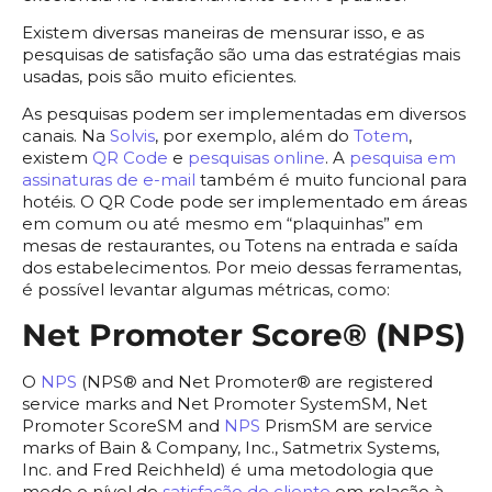
Existem diversas maneiras de mensurar isso, e as
pesquisas de satisfação são uma das estratégias mais
usadas, pois são muito eficientes.
As pesquisas podem ser implementadas em diversos
canais. Na
Solvis
, por exemplo, além do
Totem
,
existem
QR Code
e
pesquisas online
. A
pesquisa em
assinaturas de e-mail
também é muito funcional para
hotéis. O QR Code pode ser implementado em áreas
em comum ou até mesmo em “plaquinhas” em
mesas de restaurantes, ou Totens na entrada e saída
dos estabelecimentos. Por meio dessas ferramentas,
é possível levantar algumas métricas, como:
Net Promoter Score® (NPS)
O
NPS
(NPS® and Net Promoter® are registered
service marks and Net Promoter SystemSM, Net
Promoter ScoreSM and
NPS
PrismSM are service
marks of Bain & Company, Inc., Satmetrix Systems,
Inc. and Fred Reichheld) é uma metodologia que
mede o nível de
satisfação do cliente
em relação à